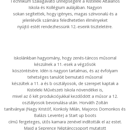
Technikum szalagavató ünnepségére a Kisteleki Általános
Iskola és Kollégium aulájában. Nagyon
sokan segítettek, hogy igényes, magas színvonalú és a
jelenlévők számára feledhetetlen élményeket
nyújtó estét rendezhessünk 12.-eseink tiszteletére.
Iskolánkban hagyomány, hogy zenés-táncos műsorral
készülnek a 11.-esek a végzősök
köszöntésére. Idén is nagyon tartalmas, és az évfolyam
tehetséges tanulóit bemutató műsorral
készültek a 11. a és b osztályosok, de szerepet kaptak a
Kisteleki Művészeti Iskola növendékei is,
mivel az ő két produkciójukkal kezdődött a műsor a 12.
osztályosok bevonulása után. Horváth Zoltán
tanítványai (Nagy Kristóf, Konkoly Milán, Majoros Domonkos és
Balázs Levente) a Start up boots
című fergeteges, ütős kamara zenével indították el az estet.
Majd a Seprence Néptánccsoport mutatott