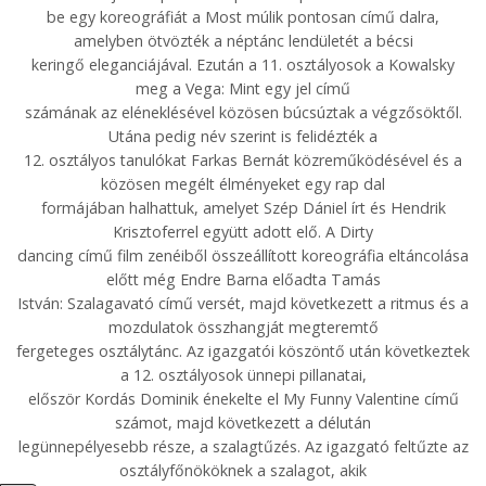
be egy koreográfiát a Most múlik pontosan című dalra,
amelyben ötvözték a néptánc lendületét a bécsi
keringő eleganciájával. Ezután a 11. osztályosok a Kowalsky
meg a Vega: Mint egy jel című
számának az eléneklésével közösen búcsúztak a végzősöktől.
Utána pedig név szerint is felidézték a
12. osztályos tanulókat Farkas Bernát közreműködésével és a
közösen megélt élményeket egy rap dal
formájában halhattuk, amelyet Szép Dániel írt és Hendrik
Krisztoferrel együtt adott elő. A Dirty
dancing című film zenéiből összeállított koreográfia eltáncolása
előtt még Endre Barna előadta Tamás
István: Szalagavató című versét, majd következett a ritmus és a
mozdulatok összhangját megteremtő
fergeteges osztálytánc. Az igazgatói köszöntő után következtek
a 12. osztályosok ünnepi pillanatai,
először Kordás Dominik énekelte el My Funny Valentine című
számot, majd következett a délután
legünnepélyesebb része, a szalagtűzés. Az igazgató feltűzte az
osztályfőnököknek a szalagot, akik