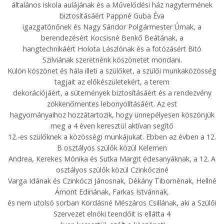
általános iskola aulájának és a Művelődési ház nagytermének
biztosításáért Pappné Guba Éva
igazgatónőnek és Nagy Sándor Polgármester Úrnak, a
berendezésért Kocsisné Benkő Beátának, a
hangtechnikáért Holota Lászlónak és a fotózásért Bitó
Szilviának szeretnénk köszönetet mondani.
Külön köszönet és hála illeti a szülőket, a szülői munkaközösség
tagjait az előkészületekért, a terem
dekorációjáért, a sütemények biztosításáért és a rendezvény
zökkenőmentes lebonyolításáért. Az est
hagyományaihoz hozzátartozik, hogy ünnepélyesen köszönjük
meg a 4 éven keresztül aktívan segítő
12.-es szülőknek a közösségi munkájukat. Ebben az évben a 12.
B osztályos szülők közül Kelemen
Andrea, Kerekes Mónika és Sutka Margit édesanyáknak, a 12. A
osztályos szülők közül Czinkócziné
Varga Idának és Czinkóczi Jánosnak, Dékány Tibornénak, Hellné
Ámont Edinának, Farkas Istvánnak,
és nem utolsó sorban Kordásné Mészáros Csillának, aki a Szülői
Szervezet elnöki teendőit is ellátta 4