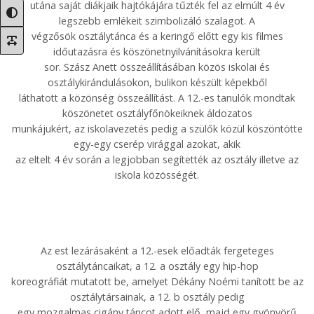
utána saját diákjaik hajtókájára tűzték fel az elmúlt 4 év
legszebb emlékeit szimbolizáló szalagot. A
végzősök osztálytánca és a keringő előtt egy kis filmes
időutazásra és köszönetnyilvánításokra került
sor. Szász Anett összeállításában közös iskolai és
osztálykirándulásokon, bulikon készült képekből
láthatott a közönség összeállítást. A 12.-es tanulók mondtak
köszönetet osztályfőnökeiknek áldozatos
munkájukért, az iskolavezetés pedig a szülők közül köszöntötte
egy-egy cserép virággal azokat, akik
az eltelt 4 év során a legjobban segítették az osztály illetve az
iskola közösségét.
Az est lezárásaként a 12.-esek előadták fergeteges
osztálytáncaikat, a 12. a osztály egy hip-hop
koreográfiát mutatott be, amelyet Dékány Noémi tanított be az
osztálytársainak, a 12. b osztály pedig
egy mozgalmas cigány táncot adott elő, majd egy gyönyörű