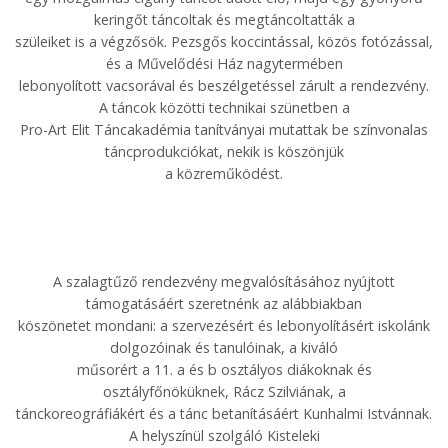
keringőt táncoltak és megtáncoltatták a
szüleiket is a végzősök. Pezsgős koccintással, közös fotózással,
és a Művelődési Ház nagytermében
lebonyolított vacsorával és beszélgetéssel zárult a rendezvény.
A táncok közötti technikai szünetben a
Pro-Art Elit Táncakadémia tanítványai mutattak be színvonalas
táncprodukciókat, nekik is köszönjük
a közreműködést.
A szalagtűző rendezvény megvalósításához nyújtott
támogatásáért szeretnénk az alábbiakban
köszönetet mondani: a szervezésért és lebonyolításért iskolánk
dolgozóinak és tanulóinak, a kiváló
műsorért a 11. a és b osztályos diákoknak és
osztályfőnöküknek, Rácz Szilviának, a
tánckoreográfiákért és a tánc betanításáért Kunhalmi Istvánnak.
A helyszínül szolgáló Kisteleki