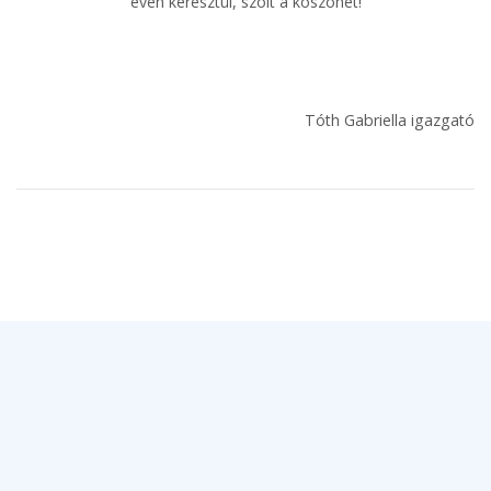
éven keresztül, szólt a köszönet!
Tóth Gabriella igazgató