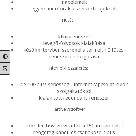
napelemek
egyéni mérőórák a szervertulajoknak
Hűtés:
klímarendszer
levegő-folyosók kialakítása
későbbi tervben szerepel a termelt hő fűtési
rendszerbe forgatása
Internet-hozzáférés:
4 x 10Gbit/s sebességű internetkapcsolat külön
szolgáltatóktól
kialakított redundáns rendszer
Hardver/szoftver
több km hosszú vezeték a 150 m2-en belül
rengeteg kábel- és csatlakozó-típus