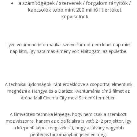
a számítógépek / szerverek / forgalomirányítók /
kapcsolók több mint 200 millió Ft értéket
képviselnek
Ilyen volumenű informatikai szerverfarmot nem lehet nap mint
nap látni, így hatalmas élmény volt ellátogatni az épületbe.
A technikai újdonságok iránt érdeklődve a csoporttal elmentünk
megnézni a Hangya és a Darázs: Kvantumánia című filmet az
Aréna Mall Cinema City mozi ScreenX termében.
A filmvetítési technika lényege, hogy nem csak a szemközti
mozivászonra, hanem az oldalfalakra is vetít 2+2 projektor, így
a központi képet megszélesíti, hogy a látvány nagyobb
perifériás tartományban jelenjen meg.